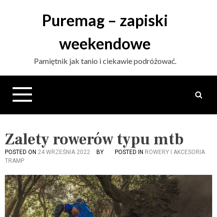
S
Puremag – zapiski
k
i
weekendowe
p
t
Pamiętnik jak tanio i ciekawie podróżować.
o
c
o
n
t
e
n
Zalety rowerów typu mtb
t
POSTED ON
24 WRZEŚNIA 2022
BY
POSTED IN
ROWERY I AKCESORIA
TRAMP