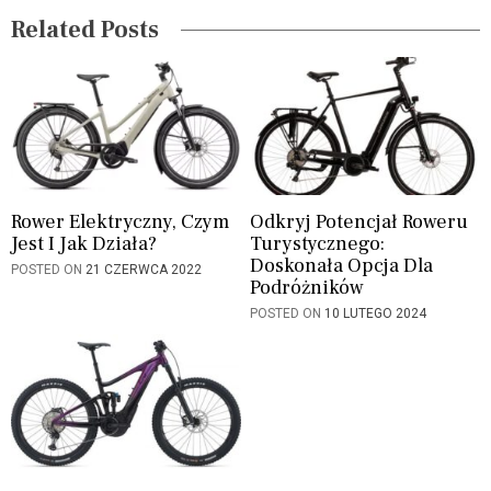
g
Related Posts
a
t
i
o
n
Rower Elektryczny, Czym
Odkryj Potencjał Roweru
Jest I Jak Działa?
Turystycznego:
Doskonała Opcja Dla
POSTED ON
21 CZERWCA 2022
Podróżników
POSTED ON
10 LUTEGO 2024