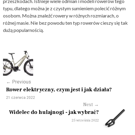
przeszkodach. Istnieje wiele odmian i modeli rowerów tego
typu, dlatego można je z czystym sumieniem polecić różnym
osobom. Można znaleźć rowery w różnych rozmiarach, o
różnej masie. Nie bez powodu ten typ rowerów cieszy się tak
dużą popularnością.
P
o
s
←
Previous
t
Rower elektryczny, czym jest i jak działa?
n
21 czerwca 2022
Next
→
a
Widelec do hulajnogi - jak wybrać?
v
25 września 2022
i