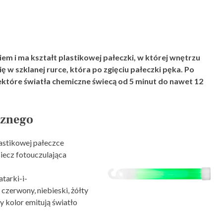
em i ma kształt plastikowej pałeczki, w której wnętrzu
się w szklanej rurce, która po zgięciu pałeczki pęka. Po
Niektóre światła chemiczne świecą od 5 minut do nawet 12
cznego
lastikowej pałeczce
ciecz fotouczulająca
tarki-i-
czerwony, niebieski, żółty
y kolor emitują światło