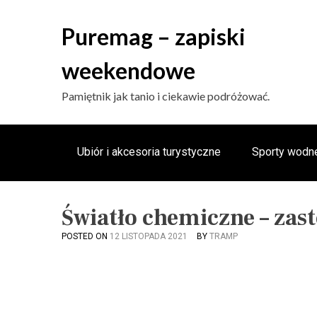
S
k
Puremag – zapiski
i
p
weekendowe
t
o
Pamiętnik jak tanio i ciekawie podróżować.
c
o
n
Ubiór i akcesoria turystyczne
Sporty wodn
t
e
n
Światło chemiczne – zas
t
POSTED ON
12 LISTOPADA 2021
BY
TRAMP