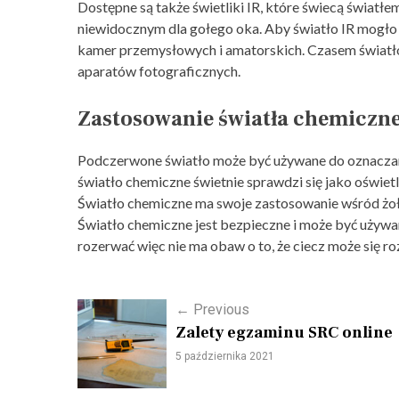
Dostępne są także świetliki IR, które świecą świat
niewidocznym dla gołego oka. Aby światło IR mogło
kamer przemysłowych i amatorskich. Czasem światł
aparatów fotograficznych.
Zastosowanie światła chemiczn
Podczerwone światło może być używane do oznaczan
światło chemiczne świetnie sprawdzi się jako oświe
Światło chemiczne ma swoje zastosowanie wśród żołn
Światło chemiczne jest bezpieczne i może być używa
rozerwać więc nie ma obaw o to, że ciecz może się ro
P
←
Previous
Zalety egzaminu SRC online
o
5 października 2021
s