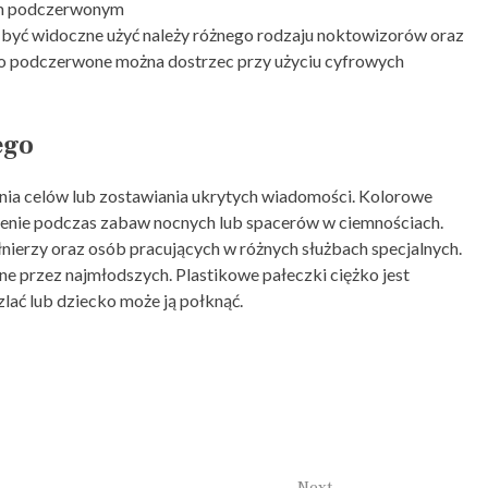
łem podczerwonym
 być widoczne użyć należy różnego rodzaju noktowizorów oraz
o podczerwone można dostrzec przy użyciu cyfrowych
ego
ia celów lub zostawiania ukrytych wiadomości. Kolorowe
tlenie podczas zabaw nocnych lub spacerów w ciemnościach.
ierzy oraz osób pracujących w różnych służbach specjalnych.
ne przez najmłodszych. Plastikowe pałeczki ciężko jest
zlać lub dziecko może ją połknąć.
Next
→