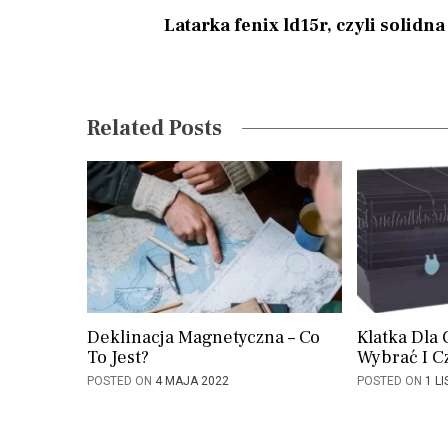
t
Latarka fenix ld15r, czyli solidn
n
a
v
Related Posts
i
g
a
t
i
o
Deklinacja Magnetyczna – Co
Klatka Dla 
To Jest?
Wybrać I 
n
POSTED ON
4 MAJA 2022
POSTED ON
1 L