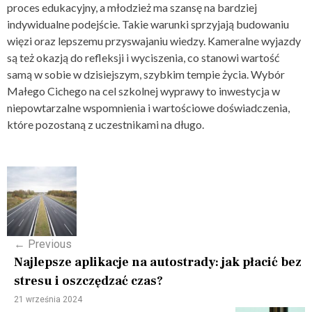
proces edukacyjny, a młodzież ma szansę na bardziej
indywidualne podejście. Takie warunki sprzyjają budowaniu
więzi oraz lepszemu przyswajaniu wiedzy. Kameralne wyjazdy
są też okazją do refleksji i wyciszenia, co stanowi wartość
samą w sobie w dzisiejszym, szybkim tempie życia. Wybór
Małego Cichego na cel szkolnej wyprawy to inwestycja w
niepowtarzalne wspomnienia i wartościowe doświadczenia,
które pozostaną z uczestnikami na długo.
P
o
s
←
Previous
t
Najlepsze aplikacje na autostrady: jak płacić bez
n
stresu i oszczędzać czas?
a
21 września 2024