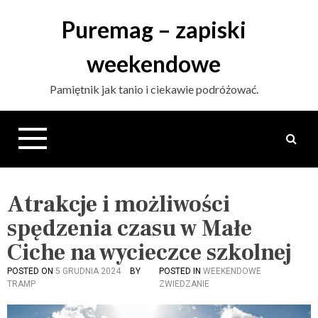
S
Puremag – zapiski
k
i
weekendowe
p
t
Pamiętnik jak tanio i ciekawie podróżować.
o
c
o
n
t
e
n
Atrakcje i możliwości
t
spędzenia czasu w Małe
Ciche na wycieczce szkolnej
POSTED ON
5 GRUDNIA 2024
BY
POSTED IN
WEEKENDOWE
TRAMP
ZWIEDZANIE