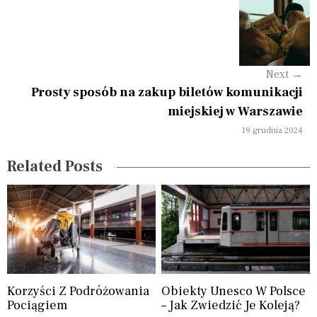
v
i
g
Next
→
a
Prosty sposób na zakup biletów komunikacji
miejskiej w Warszawie
t
19 grudnia 2024
i
Related Posts
o
n
Korzyści Z Podróżowania
Obiekty Unesco W Polsce
Pociągiem
– Jak Zwiedzić Je Koleją?