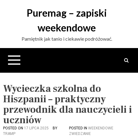
S
Puremag – zapiski
k
i
weekendowe
p
t
Pamiętnik jak tanio i ciekawie podróżować.
o
c
o
n
t
e
n
Wycieczka szkolna do
t
Hiszpanii – praktyczny
przewodnik dla nauczycieli i
uczniów
POSTED ON
17 LIPCA 2025
BY
POSTED IN
WEEKENDOWE
TRAMP
ZWIEDZANIE