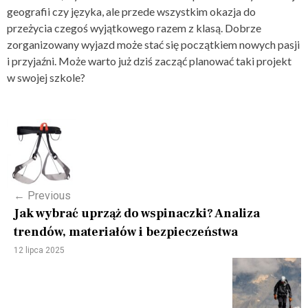
geografii czy języka, ale przede wszystkim okazja do
przeżycia czegoś wyjątkowego razem z klasą. Dobrze
zorganizowany wyjazd może stać się początkiem nowych pasji
i przyjaźni. Może warto już dziś zacząć planować taki projekt
w swojej szkole?
P
o
s
←
Previous
t
Jak wybrać uprząż do wspinaczki? Analiza
n
trendów, materiałów i bezpieczeństwa
a
12 lipca 2025
v
i