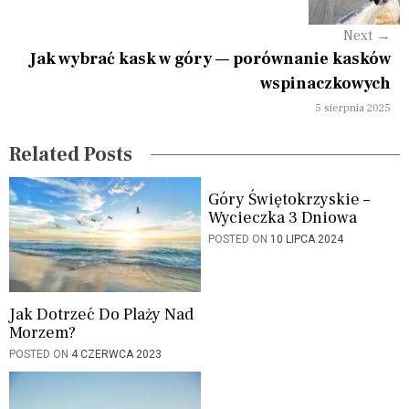
g
Next
→
a
Jak wybrać kask w góry — porównanie kasków
wspinaczkowych
t
5 sierpnia 2025
i
Related Posts
o
n
Góry Świętokrzyskie –
Wycieczka 3 Dniowa
POSTED ON
10 LIPCA 2024
Jak Dotrzeć Do Plaży Nad
Morzem?
POSTED ON
4 CZERWCA 2023